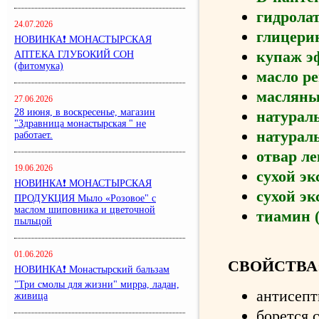
гидрола
24.07.2026
глицери
НОВИНКА❗ МОНАСТЫРСКАЯ
купаж э
АПТЕКА ГЛУБОКИЙ СОН
(фитомука)
масло р
масляны
27.06.2026
28 июня, в воскресенье, магазин
натурал
"Здравница монастырская " не
натурал
работает.
отвар л
19.06.2026
сухой э
НОВИНКА❗ МОНАСТЫРСКАЯ
сухой эк
ПРОДУКЦИЯ Мыло «Розовое" с
маслом шиповника и цветочной
тиамин 
пыльцой
01.06.2026
СВОЙСТВА
НОВИНКА❗ Монастырский бальзам
"Три смолы для жизни" мирра, ладан,
антисепт
живица
борется 