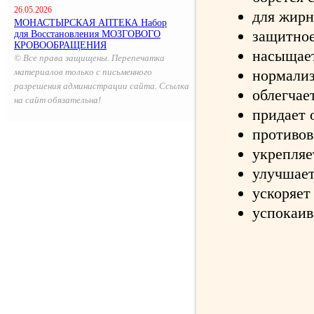
26.05.2026
для жирн
МОНАСТЫРСКАЯ АПТЕКА Набор
защитное
для Восстановления МОЗГОВОГО
КРОВООБРАЩЕНИЯ
насыщае
© Все права защищены. Перепечатка
материалов только с письменного
нормализ
разрешения администрации сайта. Ссылка
облегчае
на сайт обязательна!
придает 
противов
укрепляе
улучшает
ускоряет
успокаив