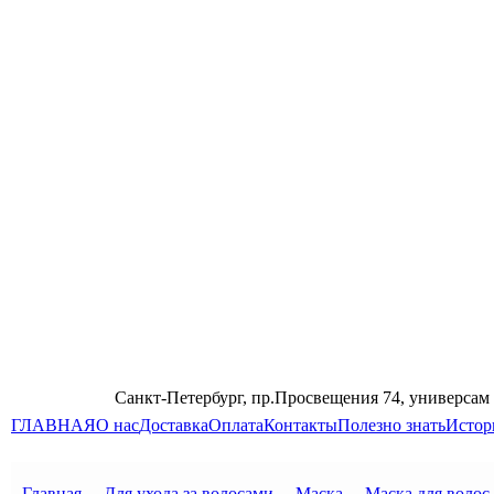
Санкт-Петербург, пр.Просвещения 74, универсам
ГЛАВНАЯ
О нас
Доставка
Оплата
Контакты
Полезно знать
Истор
Главная
→
Для ухода за волосами
→
Маска
→
Маска для волос