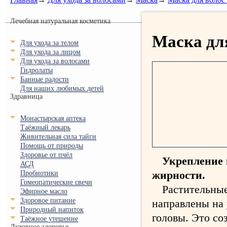
Лечебная натуральная косметика
Маска дл
Для ухода за телом
Для ухода за лицом
Для ухода за волосами
Гидролаты
Банные радости
Для наших любимых детей
Здравница
Монастырская аптека
Таёжный лекарь
Живительная сила тайги
Помощь от природы
Здоровье от пчёл
Укрепление 
АСД
жирности.
Пробиотики
Гомеопатические свечи
Растительные
Эфирное масло
Здоровое питание
направлены на
Природный напиток
головы. Это со
Таёжное утешение
Духовное здоровье