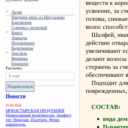
веществ к корн
усвоение, за с
Ладан
Нардовое миро из Иерусалима
головы, снижае
Благовония
волос способс
Сумочка с молитвой
Книги
Шалфей, иван
Лампады
действие отвар
Подсвечники
Кадильницы
увеличивают е
Текстиль
делают волосы
Керамика
Блокноты
стержень за сч
Рассылка:
обеспечивают в
Подходит для
Подписаться
поврежденных,
Новости
СОСТАВ:
05.08.2026
МОНАСТЫРСКАЯ ПРОДУКЦИЯ
Православный молитвослов. Акафист
вода де
свт. Николаю. Псалтирь. Флэш-
накопитель.
D-панте