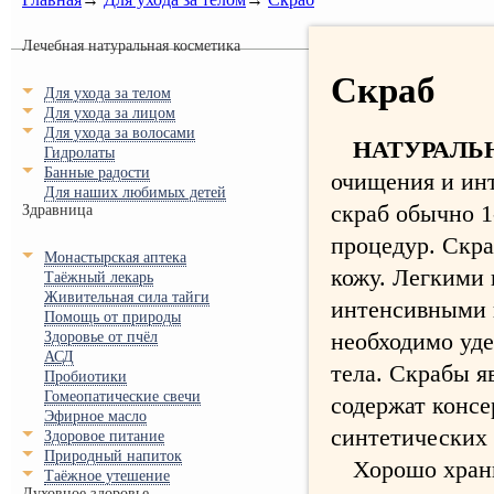
Лечебная натуральная косметика
Скраб
Для ухода за телом
Для ухода за лицом
Для ухода за волосами
НАТУРАЛЬ
Гидролаты
Банные радости
очищения и ин
Для наших любимых детей
скраб обычно 1
Здравница
процедур. Скра
Монастырская аптека
кожу. Легкими
Таёжный лекарь
Живительная сила тайги
интенсивными 
Помощь от природы
необходимо уд
Здоровье от пчёл
АСД
тела.
Скрабы я
Пробиотики
Гомеопатические свечи
содержат консе
Эфирное масло
синтетических
Здоровое питание
Природный напиток
Х
орошо храни
Таёжное утешение
Духовное здоровье