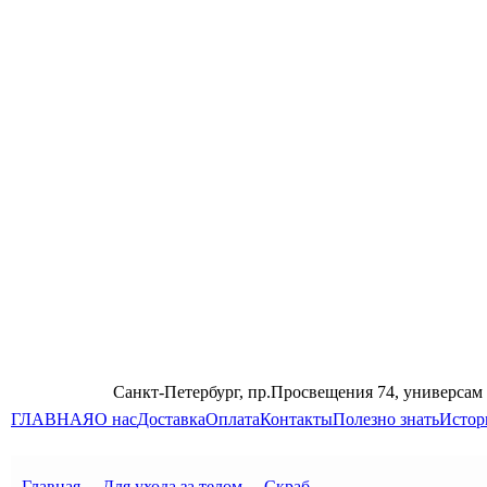
Санкт-Петербург, пр.Просвещения 74, универсам
ГЛАВНАЯ
О нас
Доставка
Оплата
Контакты
Полезно знать
Истор
Главная
→
Для ухода за телом
→
Скраб