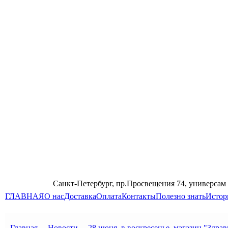
Санкт-Петербург, пр.Просвещения 74, универсам
ГЛАВНАЯ
О нас
Доставка
Оплата
Контакты
Полезно знать
Истор
Главная
→
Новости
→
28 июня, в воскресенье, магазин "Здрав