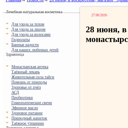
Лечебная натуральная косметика
27.06.2026
Для ухода за телом
28 июня, в
Для ухода за лицом
Для ухода за волосами
монастырск
Гидролаты
Банные радости
Для наших любимых детей
Здравница
Монастырская аптека
Таёжный лекарь
Живительная сила тайги
Помощь от природы
Здоровье от пчёл
АСД
Пробиотики
Гомеопатические свечи
Эфирное масло
Здоровое питание
Природный напиток
Таёжное утешение
Духовное здоровье