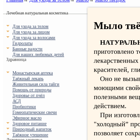
Лечебная натуральная косметика
Мыло твё
Для ухода за телом
Для ухода за лицом
Для ухода за волосами
НАТУРАЛЬ
Гидролаты
Банные радости
приготовлено т
Для наших любимых детей
лекарственных 
Здравница
красителей, гл
Монастырская аптека
Оно не вызыв
Таёжный лекарь
Живительная сила тайги
моющими свойс
Помощь от природы
полезными вещ
Здоровье от пчёл
АСД
действием.
Пробиотики
Гомеопатические свечи
При изготов
Эфирное масло
"холодный” про
Здоровое питание
Природный напиток
позволяет сох
Таёжное утешение
Духовное здоровье