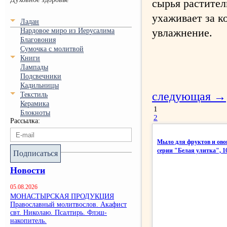
сырья растител
ухаживает за к
Ладан
увлажнение.
Нардовое миро из Иерусалима
Благовония
Сумочка с молитвой
Книги
Лампады
Подсвечники
Кадильницы
следующая →
Текстиль
Керамика
1
Блокноты
2
Рассылка:
Мыло для фруктов и ово
серии "Белая улитка", 1
Подписаться
Новости
05.08.2026
МОНАСТЫРСКАЯ ПРОДУКЦИЯ
Православный молитвослов. Акафист
свт. Николаю. Псалтирь. Флэш-
накопитель.