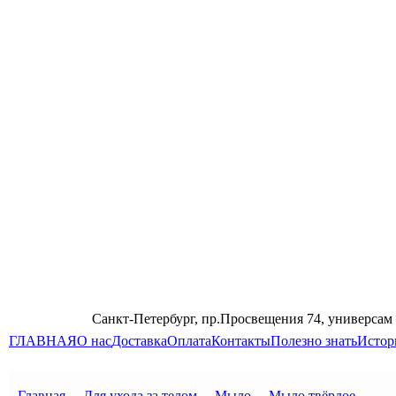
Санкт-Петербург, пр.Просвещения 74, универсам
ГЛАВНАЯ
О нас
Доставка
Оплата
Контакты
Полезно знать
Истор
Главная
→
Для ухода за телом
→
Мыло
→
Мыло твёрдое