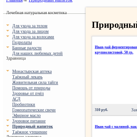
Лечебная натуральная косметика
Природны
Для ухода за телом
Для ухода за лицом
Для ухода за волосами
Гидролаты
Иван-чай ферментирова
Банные радости
крупнолистовой, 50 гр.
Для наших любимых детей
Здравница
Монастырская аптека
Таёжный лекарь
Живительная сила тайги
Помощь от природы
Здоровье от пчёл
АСД
Пробиотики
За
Гомеопатические свечи
310 руб.
Эфирное масло
Здоровое питание
Природный напиток
Иван-чай с малиной, пакет
Таёжное утешение
Духовное здоровье