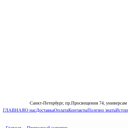
Санкт-Петербург, пр.Просвещения 74, универсам
ГЛАВНАЯ
О нас
Доставка
Оплата
Контакты
Полезно знать
Истор
Главная
→
Природный напиток