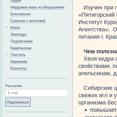
Ладан
Изучен при 
Нардовое миро из Иерусалима
«Пятигорский
Благовония
Сумочка с молитвой
Институт Кур
Книги
Агентства»; О
Лампады
питания г. Кра
Подсвечники
Кадильницы
Чем полезн
Текстиль
Хвоя кедра
Керамика
свойствами, п
Блокноты
апельсинам, д
Рассылка:
Сибирские ц
свежих игл и 
организма бес
Подписаться
повышает 