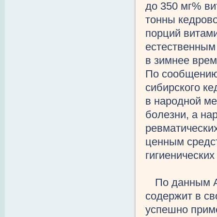
до 350 мг% ви
тонны кедрово
порций витами
естественным
в зимнее врем
По сообщению
сибирского к
в народной ме
болезни, а на
ревматических
ценным средс
гигиенических
По данным А
содержит в св
успешно прим