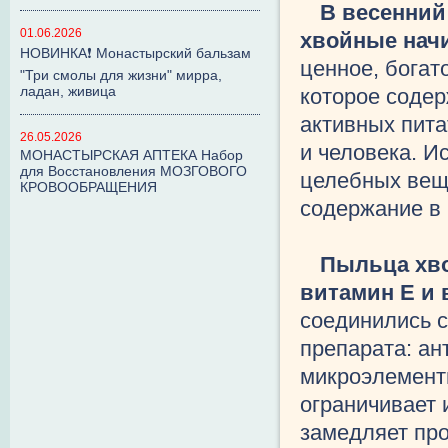
В весенний
01.06.2026
хвойные нач
НОВИНКА❗ Монастырский бальзам
ценное, бога
"Три смолы для жизни" мирра,
ладан, живица
которое содер
активных пит
26.05.2026
и человека. И
МОНАСТЫРСКАЯ АПТЕКА Набор
для Восстановления МОЗГОВОГО
целебных веще
КРОВООБРАЩЕНИЯ
содержание в 
Пыльца хво
витамин Е и 
соединились с
препарата: ан
микроэлементы
ограничивает 
замедляет про