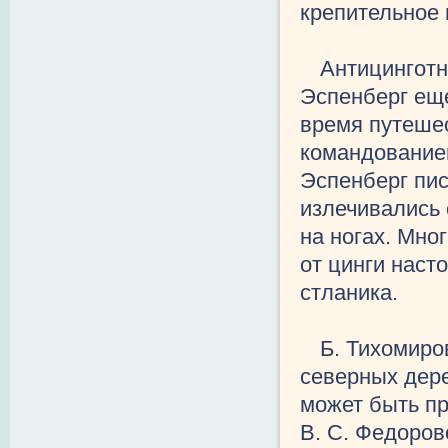
крепительное 
Антицинготн
Эспенберг еще
время путешес
командованием
Эспенберг пис
излечивались 
на ногах. Мно
от цинги наст
стланика.
Б. Тихомиро
северных дер
может быть п
В. С. Федоров