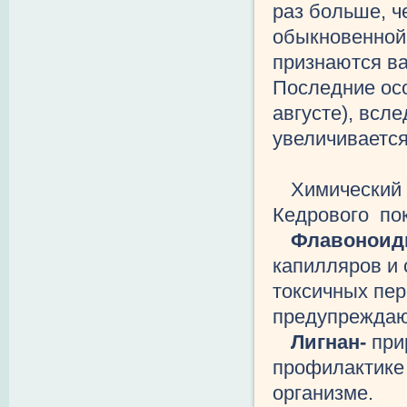
раз больше, ч
обыкновенной
признаются в
Последние осо
августе), всл
увеличивается
Химический 
Кедрового пок
Флавонои
капилляров и 
токсичных пер
предупреждают
Лигнан-
при
профилактике
организме.