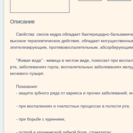
Описание
Свойства: смола кедра обладает бактерицидно-бальзамиче
высокое терапевтическое действие, обладает могущественны
эпителизирующим, противовоспалительным, абсорбирующим
"Живая вода" - живица в чистом виде, помогает при воспа
рта, заболеваниях горла, воспалительных заболеваниях желу
мочевого пузыря.
Показания:
- защита зубного ряда от кариеса и прочих заболеваний, 
- при воспалениях и гнилостных процессах в полости рта;
- при борьбе с курением;
- острой и хронической зубной боли, стоматитах;