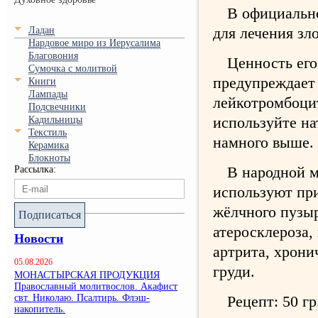
В официальн
для лечения зл
Ладан
Нардовое миро из Иерусалима
Благовония
Ценность его
Сумочка с молитвой
предупреждает 
Книги
Лампады
лейкотромбоци
Подсвечники
используйте на
Кадильницы
Текстиль
намного выше.
Керамика
Блокноты
В народной м
Рассылка:
используют при
жёлчного пузыр
Подписаться
атеросклероза,
Новости
артрита, хрони
05.08.2026
груди.
МОНАСТЫРСКАЯ ПРОДУКЦИЯ
Православный молитвослов. Акафист
свт. Николаю. Псалтирь. Флэш-
Рецепт: 50 гр
накопитель.