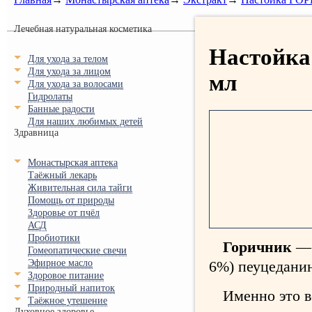
Лечебная натуральная косметика
Настойк
Для ухода за телом
Для ухода за лицом
мл
Для ухода за волосами
Гидролаты
Банные радости
Для наших любимых детей
Здравница
Монастырская аптека
Таёжный лекарь
Живительная сила тайги
Помощь от природы
Здоровье от пчёл
АСД
Пробиотики
Горичник
— 
Гомеопатические свечи
Эфирное масло
6%) пеуцеданин
Здоровое питание
Природный напиток
Именно это в
Таёжное утешение
Духовное здоровье