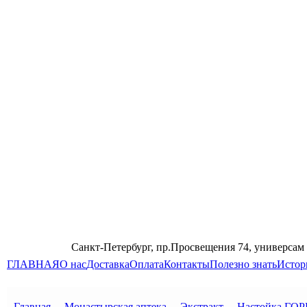
Санкт-Петербург, пр.Просвещения 74, универсам
ГЛАВНАЯ
О нас
Доставка
Оплата
Контакты
Полезно знать
Истор
Главная
→
Монастырская аптека
→
Экстракт
→
Настойка ГО