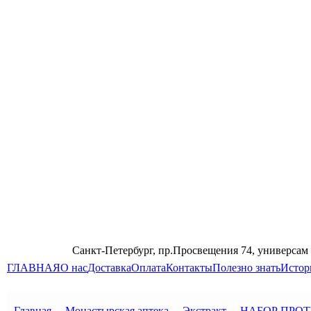
Санкт-Петербург, пр.Просвещения 74, универсам
ГЛАВНАЯ
О нас
Доставка
Оплата
Контакты
Полезно знать
Истор
Главная
→
Монастырская аптека
→
Экстракт
→
НАБОР ПРОТ