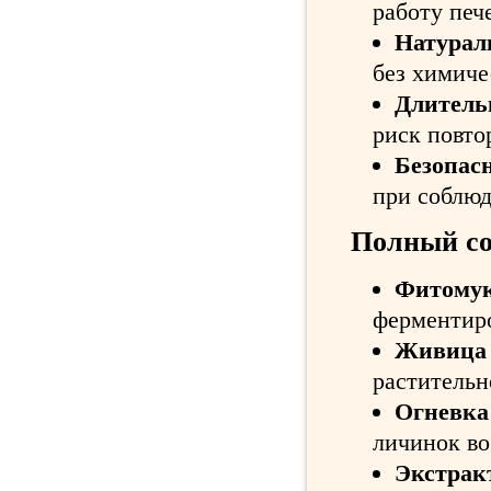
работу печ
Натурал
без химиче
Длител
риск повто
Безопас
при соблюд
Полный со
Фитомук
ферментиро
Живица 
растительн
Огневка 
личинок во
Экстракт