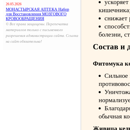
ускоряет
26.05.2026
кишечника
МОНАСТЫРСКАЯ АПТЕКА Набор
для Восстановления МОЗГОВОГО
снижает 
КРОВООБРАЩЕНИЯ
© Все права защищены. Перепечатка
способст
материалов только с письменного
болезни, с
разрешения администрации сайта. Ссылка
на сайт обязательна!
Состав и 
Фитомука к
Сильное 
противовос
Уничтожа
нормализуе
Благодар
обычная ко
Живица кед