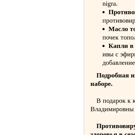
nigra.
Противо
противови
Масло т
почек топо
Капли в
ивы с эфир
добавлени
Подробная и
наборе.
В подарок к 
Владимировны 
Противовир
здоровья в сез