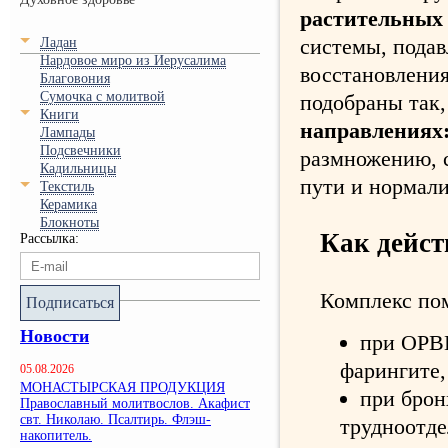
растительных 
системы, подав
Ладан
Нардовое миро из Иерусалима
восстановления
Благовония
Сумочка с молитвой
подобраны так
Книги
направлениях
Лампады
Подсвечники
размножению, 
Кадильницы
пути и нормал
Текстиль
Керамика
Блокноты
Как дейст
Рассылка:
Комплекс пом
Подписаться
Новости
при ОРВИ
фарингите,
05.08.2026
МОНАСТЫРСКАЯ ПРОДУКЦИЯ
при брон
Православный молитвослов. Акафист
свт. Николаю. Псалтирь. Флэш-
трудноотде
накопитель.