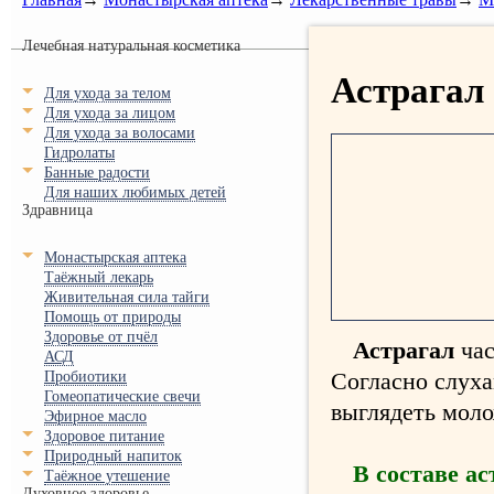
Лечебная натуральная косметика
Астрагал
Для ухода за телом
Для ухода за лицом
Для ухода за волосами
Гидролаты
Банные радости
Для наших любимых детей
Здравница
Монастырская аптека
Таёжный лекарь
Живительная сила тайги
Помощь от природы
Здоровье от пчёл
Астрагал
ча
АСД
Согласно слуха
Пробиотики
Гомеопатические свечи
выглядеть моло
Эфирное масло
Здоровое питание
Природный напиток
В составе
ас
Таёжное утешение
Духовное здоровье