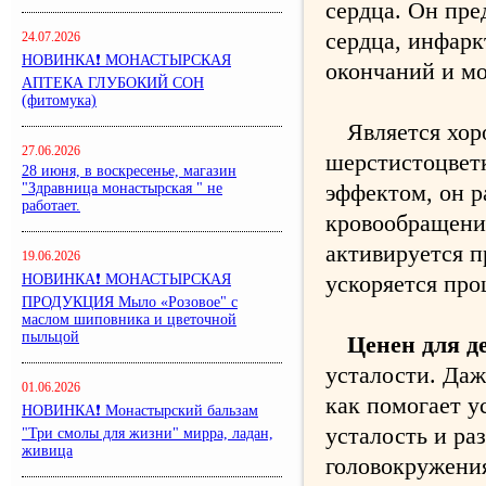
сердца. Он пре
сердца, инфар
24.07.2026
НОВИНКА❗ МОНАСТЫРСКАЯ
окончаний и мо
АПТЕКА ГЛУБОКИЙ СОН
(фитомука)
Является хор
27.06.2026
шерстистоцвет
28 июня, в воскресенье, магазин
эффектом, он р
"Здравница монастырская " не
работает.
кровообращени
активируется п
19.06.2026
ускоряется пр
НОВИНКА❗ МОНАСТЫРСКАЯ
ПРОДУКЦИЯ Мыло «Розовое" с
маслом шиповника и цветочной
пыльцой
Ценен для д
усталости. Даж
01.06.2026
как помогает у
НОВИНКА❗ Монастырский бальзам
усталость и ра
"Три смолы для жизни" мирра, ладан,
живица
головокружения