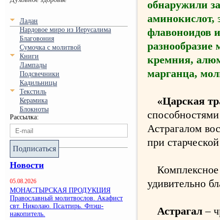
обнаружили за
аминокислот, 
Ладан
Нардовое миро из Иерусалима
флавоноидов и
Благовония
разнообразие 
Сумочка с молитвой
Книги
кремния, алюм
Лампады
марганца, мол
Подсвечники
Кадильницы
Текстиль
«Царская тр
Керамика
Блокноты
способностями
Рассылка:
Астрагалом во
при старческо
Подписаться
Новости
Комплексное 
удивительно бл
05.08.2026
МОНАСТЫРСКАЯ ПРОДУКЦИЯ
Православный молитвослов. Акафист
свт. Николаю. Псалтирь. Флэш-
Астрагал
– 
накопитель.