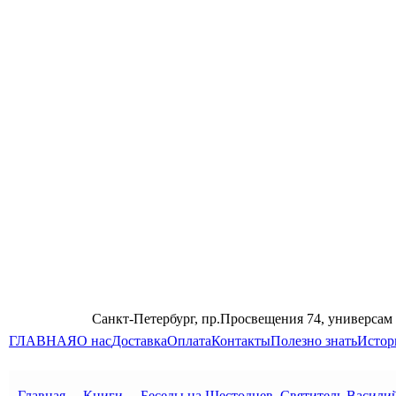
Санкт-Петербург, пр.Просвещения 74, универсам
ГЛАВНАЯ
О нас
Доставка
Оплата
Контакты
Полезно знать
Истор
Главная
→
Книги
→
Беседы на Шестоднев. Святитель Васили