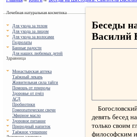
Лечебная натуральная косметика
Беседы н
Для ухода за телом
Для ухода за лицом
Василий 
Для ухода за волосами
Гидролаты
Банные радости
Для наших любимых детей
Здравница
Монастырская аптека
Таёжный лекарь
Живительная сила тайги
Помощь от природы
Здоровье от пчёл
АСД
Пробиотики
Богословский
Гомеопатические свечи
Эфирное масло
девять бесед н
Здоровое питание
только своим г
Природный напиток
Таёжное утешение
философским и
Духовное здоровье