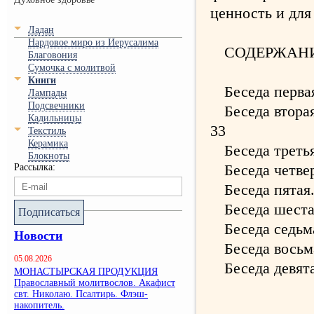
ценность и для
Ладан
Нардовое миро из Иерусалима
СОДЕРЖАНИ
Благовония
Сумочка с молитвой
Книги
Беседа перва
Лампады
Подсвечники
Беседа втора
Кадильницы
33
Текстиль
Керамика
Беседа третья
Блокноты
Беседа четве
Рассылка:
Беседа пятая
Беседа шеста
Подписаться
Беседа седьм
Новости
Беседа восьм
05.08.2026
Беседа девят
МОНАСТЫРСКАЯ ПРОДУКЦИЯ
Православный молитвослов. Акафист
свт. Николаю. Псалтирь. Флэш-
накопитель.