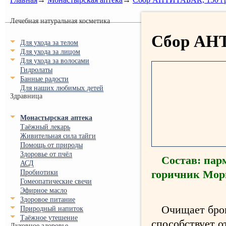
Лечебная натуральная косметика
Сбор АНТ
Для ухода за телом
Для ухода за лицом
Для ухода за волосами
Гидролаты
Банные радости
Для наших любимых детей
Здравница
Монастырская аптека
Таёжный лекарь
Живительная сила тайги
Помощь от природы
Здоровье от пчёл
Состав: пар
АСД
горичник Мори
Пробиотики
Гомеопатические свечи
Эфирное масло
Здоровое питание
Очищает брон
Природный напиток
Таёжное утешение
способствует о
Духовное здоровье