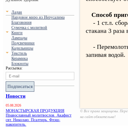
Ладан
Способ приг
Нардовое миро из Иерусалима
- 1 ст.л. сбо
Благовония
Сумочка с молитвой
стакана 3 раза 
Книги
Лампады
Подсвечники
- Перемолоть
Кадильницы
Текстиль
запивая водой.
Керамика
Блокноты
Рассылка:
Подписаться
Новости
05.08.2026
МОНАСТЫРСКАЯ ПРОДУКЦИЯ
© Все права защищены. Пере
Православный молитвослов. Акафист
на сайт обязательна!
свт. Николаю. Псалтирь. Флэш-
накопитель.