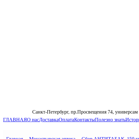
Санкт-Петербург, пр.Просвещения 74, универсам
ГЛАВНАЯ
О нас
Доставка
Оплата
Контакты
Полезно знать
Истор
Главная
→
Монастырская аптека
→
Сбор АНТИТАБАК, 150 гр