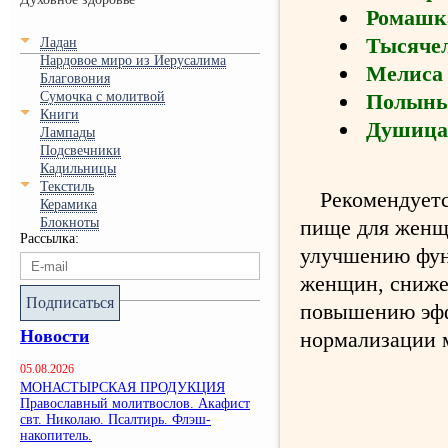
Ромашк
Тысяче
Ладан
Нардовое миро из Иерусалима
Мелиса
Благовония
Сумочка с молитвой
Полынь
Книги
Душица
Лампады
Подсвечники
Кадильницы
Текстиль
Рекомендуетс
Керамика
Блокноты
пище для женщ
Рассылка:
улучшению фун
женщин, сниже
Подписаться
повышению эфф
Новости
нормализации 
05.08.2026
МОНАСТЫРСКАЯ ПРОДУКЦИЯ
Православный молитвослов. Акафист
свт. Николаю. Псалтирь. Флэш-
накопитель.