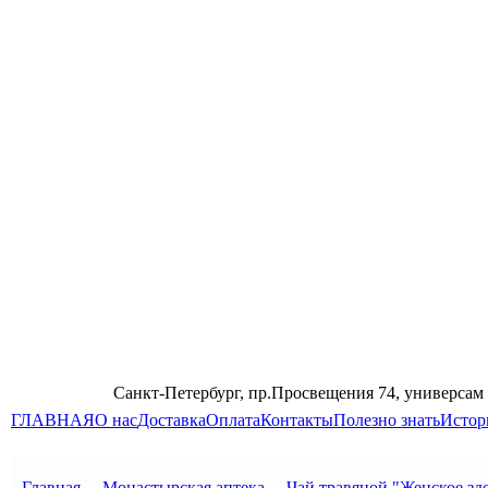
Санкт-Петербург, пр.Просвещения 74, универсам
ГЛАВНАЯ
О нас
Доставка
Оплата
Контакты
Полезно знать
Истор
Главная
→
Монастырская аптека
→
Чай травяной "Женское здо