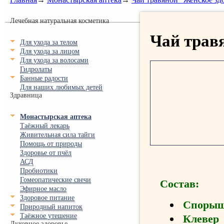
Лечебная натуральная косметика
Чай травя
Для ухода за телом
Для ухода за лицом
Для ухода за волосами
Гидролаты
Банные радости
Для наших любимых детей
Здравница
Монастырская аптека
Таёжный лекарь
Живительная сила тайги
Помощь от природы
Здоровье от пчёл
АСД
Пробиотики
Гомеопатические свечи
Состав:
Эфирное масло
Здоровое питание
Споры
Природный напиток
Таёжное утешение
Клевер
Духовное здоровье