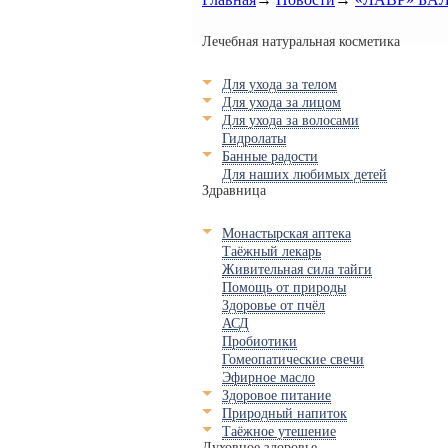
Лечебная натуральная косметика
Для ухода за телом
Для ухода за лицом
Для ухода за волосами
Гидролаты
Банные радости
Для наших любимых детей
Здравница
Монастырская аптека
Таёжный лекарь
Живительная сила тайги
Помощь от природы
Здоровье от пчёл
АСД
Пробиотики
Гомеопатические свечи
Эфирное масло
Здоровое питание
Природный напиток
Таёжное утешение
Духовное здоровье