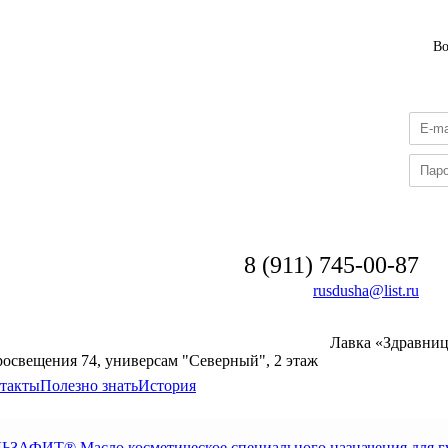
В
8 (911) 745-00-87
rusdusha@list.ru
Лавка «Здравни
росвещения 74, универсам "Северный", 2 этаж
такты
Полезно знать
История
ЗАФИТ® Масло косметическое специального назначения для г