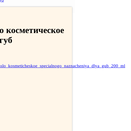
косметическое
губ
_maslo_kosmeticheskoe_specialnogo_naznacheniya_dlya_gub_200_ml