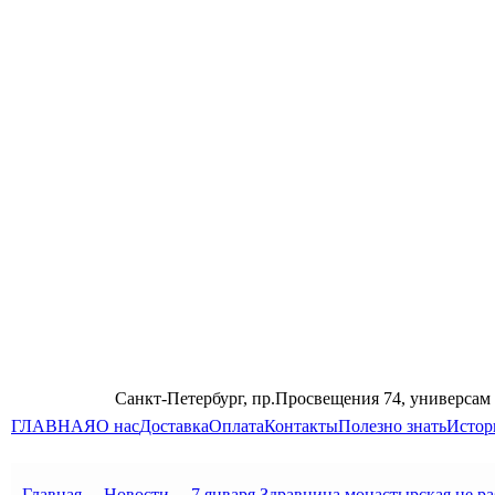
Санкт-Петербург, пр.Просвещения 74, универсам
ГЛАВНАЯ
О нас
Доставка
Оплата
Контакты
Полезно знать
Истор
Главная
→
Новости
→
7 января Здравница монастырская не ра