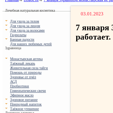
Лечебная натуральная косметика
03.01.2023
Для ухода за телом
7 января
Для ухода за лицом
Для ухода за волосами
работает.
Гидролаты
Банные радости
Для наших любимых детей
Здравница
Монастырская аптека
Таёжный лекарь
Живительная сила тайги
Помощь от природы
Здоровье от пчёл
АСД
Пробиотики
Гомеопатические свечи
Эфирное масло
Здоровое питание
Природный напиток
Таёжное утешение
Духовное здоровье