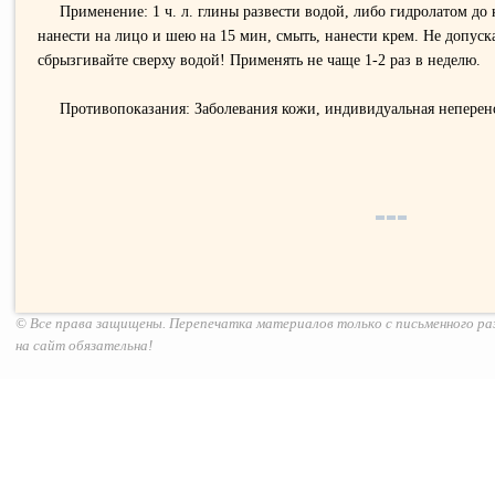
Применение: 1 ч. л. глины развести водой, либо гидролатом до
нанести на лицо и шею на 15 мин, смыть, нанести крем. Не допус
сбрызгивайте сверху водой! Применять не чаще 1-2 раз в неделю.
Противопоказания: Заболевания кожи, индивидуальная неперен
© Все права защищены. Перепечатка материалов только с письменного р
на сайт обязательна!