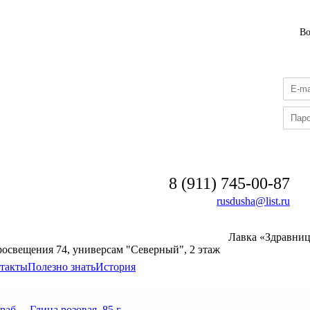
В
8 (911) 745-00-87
rusdusha@list.ru
Лавка «Здравни
росвещения 74, универсам "Северный", 2 этаж
такты
Полезно знать
История
раб
→
Глина розовая, 85 г