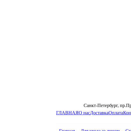
Санкт-Петербург, пр.П
ГЛАВНАЯ
О нас
Доставка
Оплата
Кон
Главная
→
Для ухода за лицом
→
Ск