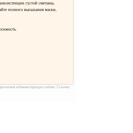
 консистенции густой сметаны,
кайте полного высыхания маски,
осимость.
азрешения администрации сайта. Ссылка