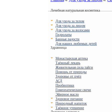
Лечебная натуральная косметика
Для ухода за телом
Для ухода за лицом
Для ухода за волосами
Гидролаты
Банные радости
Для наших любимых детей
Здравница
Монастырская аптека
Таёжный лекарь
Живительная сила тайги
Помощь от природы
Здоровье от пчёл
АСД
Пробиотики
Гомеопатические свечи
Эфирное масло
Здоровое питание
Природный напиток
Таёжное утешение
Духовное здоровье