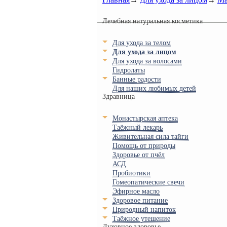
Лечебная натуральная косметика
Для ухода за телом
Для ухода за лицом
Для ухода за волосами
Гидролаты
Банные радости
Для наших любимых детей
Здравница
Монастырская аптека
Таёжный лекарь
Живительная сила тайги
Помощь от природы
Здоровье от пчёл
АСД
Пробиотики
Гомеопатические свечи
Эфирное масло
Здоровое питание
Природный напиток
Таёжное утешение
Духовное здоровье