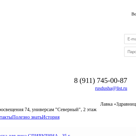
В
8 (911) 745-00-87
rusdusha@list.ru
Лавка «Здравни
росвещения 74, универсам "Северный", 2 этаж
такты
Полезно знать
История
ска для лица СПИРУЛИНА , 35 г