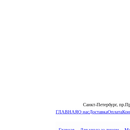
Санкт-Петербург, пр.П
ГЛАВНАЯ
О нас
Доставка
Оплата
Кон
Главная
→
Для ухода за лицом
→
Ма