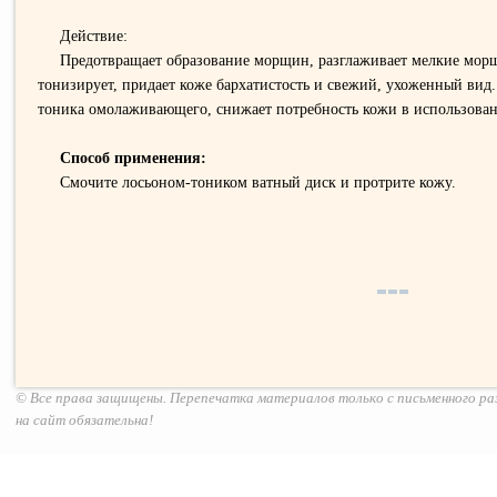
Действие:
Предотвращает образование морщин, разглаживает мелкие мор
тонизирует, придает коже бархатистость и свежий, ухоженный вид
тоника омолаживающего, снижает потребность кожи в использован
Способ применения:
Смочите лосьоном-тоником ватный диск и протрите кожу.
© Все права защищены. Перепечатка материалов только с письменного р
на сайт обязательна!