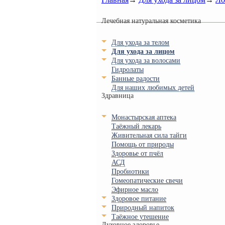
Лечебная натуральная косметика
Для ухода за телом
Для ухода за лицом
Для ухода за волосами
Гидролаты
Банные радости
Для наших любимых детей
Здравница
Монастырская аптека
Таёжный лекарь
Живительная сила тайги
Помощь от природы
Здоровье от пчёл
АСД
Пробиотики
Гомеопатические свечи
Эфирное масло
Здоровое питание
Природный напиток
Таёжное утешение
Духовное здоровье