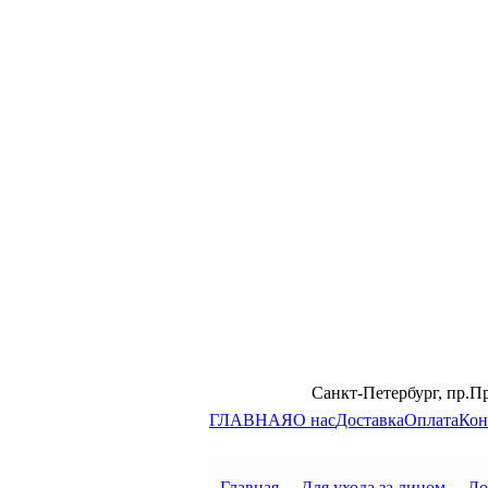
Санкт-Петербург, пр.П
ГЛАВНАЯ
О нас
Доставка
Оплата
Кон
Главная
→
Для ухода за лицом
→
Ло