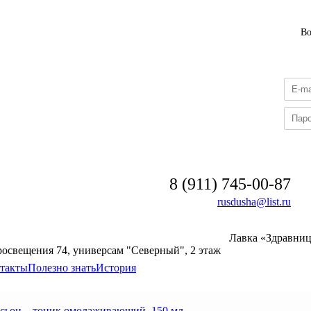
В
8 (911) 745-00-87
rusdusha@list.ru
Лавка «Здравни
росвещения 74, универсам "Северный", 2 этаж
такты
Полезно знать
История
сьон – тоник омолаживающий, 150 мл