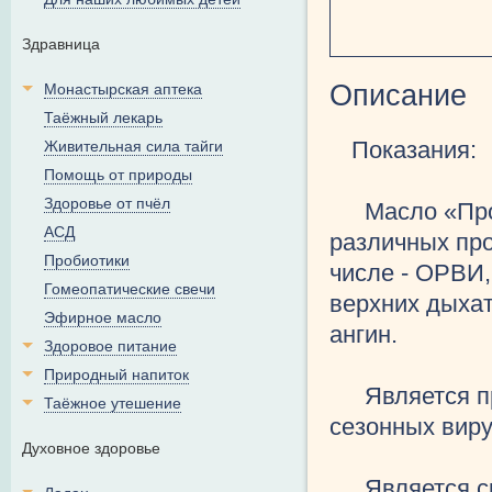
Здравница
Описание
Монастырская аптека
Таёжный лекарь
Показания:
Живительная сила тайги
Помощь от природы
Здоровье от пчёл
Масло «Про
АСД
различных пр
Пробиотики
числе - ОРВИ,
Гомеопатические свечи
верхних дыхат
Эфирное масло
ангин.
Здоровое питание
Природный напиток
Является п
Таёжное утешение
сезонных вир
Духовное здоровье
Является с