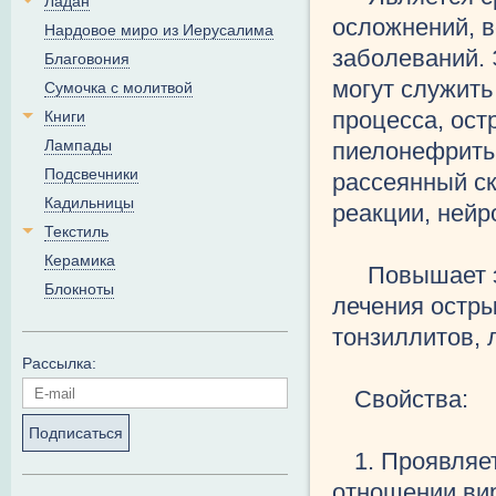
Ладан
осложнений, 
Нардовое миро из Иерусалима
заболеваний.
Благовония
могут служить
Сумочка с молитвой
процесса, ост
Книги
Лампады
пиелонефриты,
Подсвечники
рассеянный ск
Кадильницы
реакции, нейр
Текстиль
Керамика
Повышает э
Блокноты
лечения остры
тонзиллитов, 
Рассылка:
Свойства:
Подписаться
1. Проявляе
отношении вир