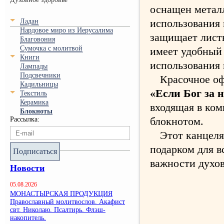
оснащен металл
использования 
Ладан
Нардовое миро из Иерусалима
защищает листы
Благовония
Сумочка с молитвой
имеет удобный 
Книги
использования 
Лампады
Подсвечники
Красочное оф
Кадильницы
«Если Бог за 
Текстиль
Керамика
входящая в ком
Блокноты
блокнотом.
Рассылка:
Этот канцеля
подарком для в
Подписаться
важности духов
Новости
05.08.2026
МОНАСТЫРСКАЯ ПРОДУКЦИЯ
Православный молитвослов. Акафист
свт. Николаю. Псалтирь. Флэш-
накопитель.