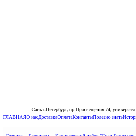
Санкт-Петербург, пр.Просвещения 74, универсам
ГЛАВНАЯ
О нас
Доставка
Оплата
Контакты
Полезно знать
Истор
Главная
→
Блокноты
→
Канцелярский набор "Если Бог за нас, 