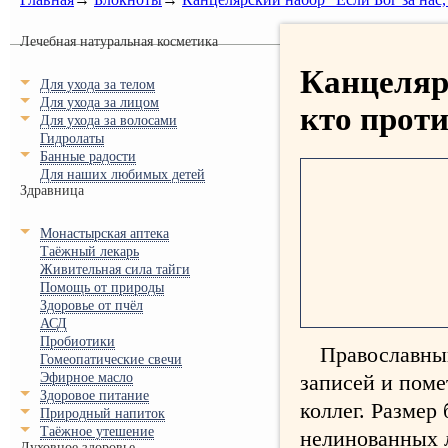
Лечебная натуральная косметика
Канцелярс
Для ухода за телом
Для ухода за лицом
кто проти
Для ухода за волосами
Гидролаты
Банные радости
Для наших любимых детей
Здравница
Монастырская аптека
Таёжный лекарь
Живительная сила тайги
Помощь от природы
Здоровье от пчёл
АСД
Пробиотики
Православный
Гомеопатические свечи
Эфирное масло
записей и поме
Здоровое питание
коллег. Размер
Природный напиток
Таёжное утешение
нелинованных л
Духовное здоровье