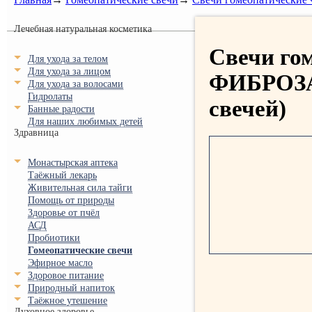
Лечебная натуральная косметика
Свечи го
Для ухода за телом
Для ухода за лицом
ФИБРОЗА
Для ухода за волосами
Гидролаты
свечей)
Банные радости
Для наших любимых детей
Здравница
Монастырская аптека
Таёжный лекарь
Живительная сила тайги
Помощь от природы
Здоровье от пчёл
АСД
Пробиотики
Гомеопатические свечи
Эфирное масло
Здоровое питание
Природный напиток
Таёжное утешение
Духовное здоровье