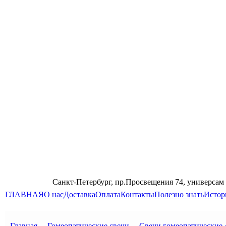
Санкт-Петербург, пр.Просвещения 74, универсам
ГЛАВНАЯ
О нас
Доставка
Оплата
Контакты
Полезно знать
Истор
Главная
→
Гомеопатические свечи
→
Свечи гомеопатические