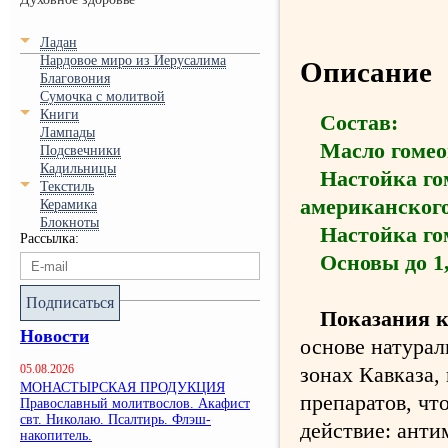
Ладан
Нардовое миро из Иерусалима
Описание
Благовония
Сумочка с молитвой
Книги
Состав:
Лампады
Масло гомео
Подсвечники
Кадильницы
Настойка го
Текстиль
американского
Керамика
Блокноты
Настойка го
Рассылка:
Основы до 1
Подписаться
Показания 
Новости
основе натурал
зонах Кавказа,
05.08.2026
МОНАСТЫРСКАЯ ПРОДУКЦИЯ
препаратов, чт
Православный молитвослов. Акафист
свт. Николаю. Псалтирь. Флэш-
действие: анти
накопитель.