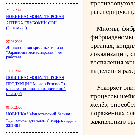
противоопухоле
регенерирующе
24.07.2026
НОВИНКА❗ МОНАСТЫРСКАЯ
АПТЕКА ГЛУБОКИЙ СОН
Миомы, фибр
(фитомука)
фиброаденомы,
27.06.2026
органах, конди
28 июня, в воскресенье, магазин
локализации, с
"Здравница монастырская " не
работает.
воспаления жен
выделения раз
19.06.2026
НОВИНКА❗ МОНАСТЫРСКАЯ
ПРОДУКЦИЯ Мыло «Розовое" с
Ускоряет эпи
маслом шиповника и цветочной
пыльцой
процессы шейки
желёз, способс
01.06.2026
поражениях сли
НОВИНКА❗ Монастырский бальзам
заживлению тр
"Три смолы для жизни" мирра, ладан,
живица