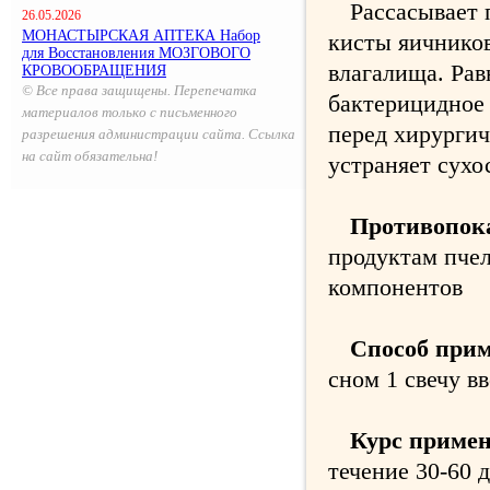
Рассасывает
26.05.2026
МОНАСТЫРСКАЯ АПТЕКА Набор
кисты яичников
для Восстановления МОЗГОВОГО
влагалища. Рав
КРОВООБРАЩЕНИЯ
© Все права защищены. Перепечатка
бактерицидное
материалов только с письменного
перед хирургич
разрешения администрации сайта. Ссылка
на сайт обязательна!
устраняет сухо
Противопок
продуктам пче
компонентов
Способ прим
сном 1 свечу в
Курс примен
течение 30-60 