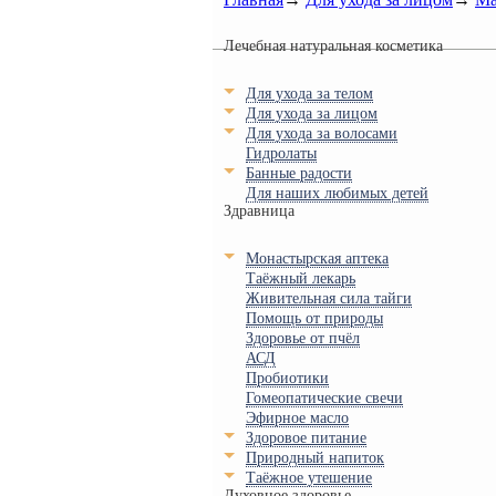
Лечебная натуральная косметика
Для ухода за телом
Для ухода за лицом
Для ухода за волосами
Гидролаты
Банные радости
Для наших любимых детей
Здравница
Монастырская аптека
Таёжный лекарь
Живительная сила тайги
Помощь от природы
Здоровье от пчёл
АСД
Пробиотики
Гомеопатические свечи
Эфирное масло
Здоровое питание
Природный напиток
Таёжное утешение
Духовное здоровье