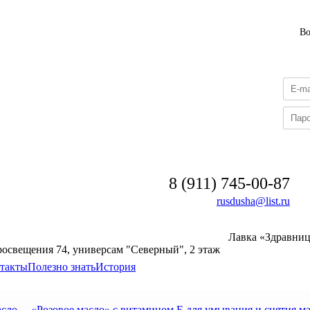
В
8 (911) 745-00-87
rusdusha@list.ru
Лавка «Здравни
росвещения 74, универсам "Северный", 2 этаж
такты
Полезно знать
История
сло
→
«Розовое масло» с витамином Е для умывания и снятия ма