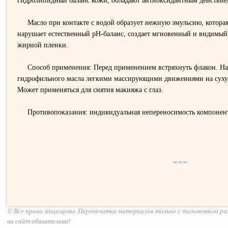
гидролипидный баланс кожи, обладают антиоксидантным действие
Масло при контакте с водой образует нежную эмульсию, которая
нарушает естественный рH-баланс, создает мгновенный и видимый
жирной пленки.
Способ применения: Перед применением встряхнуть флакон. На
гидрофильного масла легкими массирующими движениями на сухую
Может применяться для снятия макияжа с глаз.
Противопоказания: индивидуальная непереносимость компонен
© Все права защищены. Перепечатка материалов только с письменного р
на сайт обязательна!