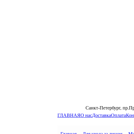
Санкт-Петербург, пр.П
ГЛАВНАЯ
О нас
Доставка
Оплата
Кон
Главная
→
Для ухода за лицом
→
Ма