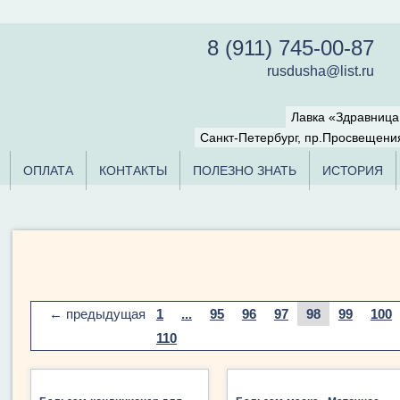
8 (911) 745-00-87
rusdusha@list.ru
Лавка «Здравниц
Санкт-Петербург, пр.Просвещения
ОПЛАТА
КОНТАКТЫ
ПОЛЕЗНО ЗНАТЬ
ИСТОРИЯ
← предыдущая
1
...
95
96
97
98
99
100
110