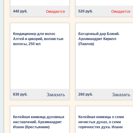
440 руб.
520 руб.
Ожидается
Ожидается
Кондиционер для волос
Бесценный дар Божий.
Алтей и цикорий, волнистые
Архимандрит Кирилл
волосы, 250 мл
(Павлов)
Заказать
Заказать
830 руб.
260 руб.
Келейная книжица духовных
Келейная книжица о семи
наставлений. Архимандрит
нечистых духах, о семи
Иоанн (Крестьянкин)
горячностях духа. Иоанн
(Крестьянкин), архимандрит