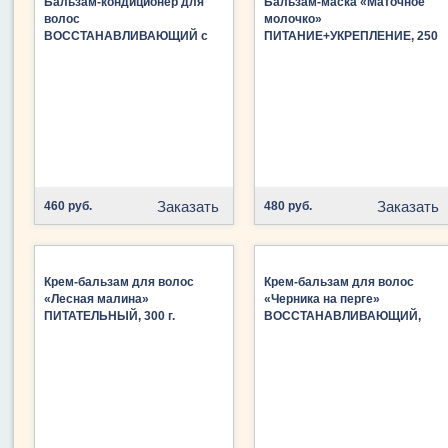
Бальзам-кондиционер для
Бальзам-маска «Маточное
волос
молочко»
ВОССТАНАВЛИВАЮЩИЙ с
ПИТАНИЕ+УКРЕПЛЕНИЕ, 250
репейником и березовым
мл
листом, 250 гр.
Заказать
Заказать
460 руб.
480 руб.
Крем-бальзам для волос
Крем-бальзам для волос
«Лесная малина»
«Черника на перге»
ПИТАТЕЛЬНЫЙ, 300 г.
ВОССТАНАВЛИВАЮЩИЙ,
250 мл