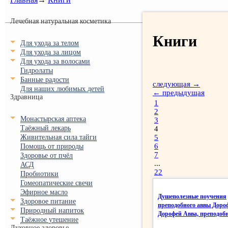
Лечебная натуральная косметика
Книги
Для ухода за телом
Для ухода за лицом
Для ухода за волосами
Гидролаты
Банные радости
следующая →
Для наших любимых детей
← предыдущая
Здравница
1
2
Монастырская аптека
3
Таёжный лекарь
4
Живительная сила тайги
5
6
Помощь от природы
7
Здоровье от пчёл
...
АСД
22
Пробиотики
Гомеопатические свечи
Эфирное масло
Душеполезные поучения
Здоровое питание
преподобного аввы Доро
Природный напиток
Дорофей Авва, преподоб
Таёжное утешение
Духовное здоровье