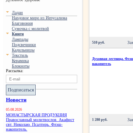
Ладан
Нардовое миро из Иерусалима
Благовония
Сумочка с молитвой
Книги
Лампады
За
510 руб.
Подсвечники
Кадильницы
Текстиль
Духовная лествица. Флэ
Керамика
накопитель
Блокноты
Рассылка:
Подписаться
Новости
05.08.2026
МОНАСТЫРСКАЯ ПРОДУКЦИЯ
За
Православный молитвослов. Акафист
1 280 руб.
свт. Николаю. Псалтирь. Флэш-
накопитель.