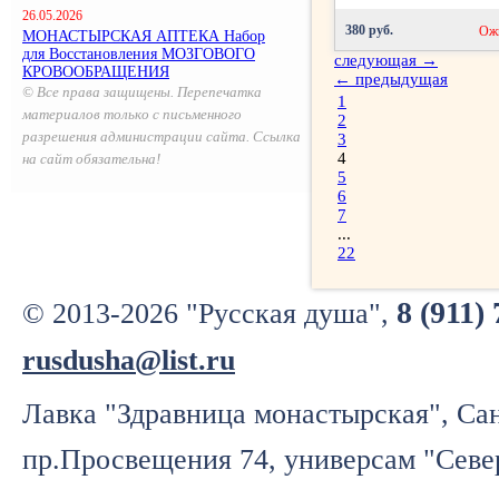
26.05.2026
380 руб.
Ож
МОНАСТЫРСКАЯ АПТЕКА Набор
для Восстановления МОЗГОВОГО
следующая →
КРОВООБРАЩЕНИЯ
← предыдущая
© Все права защищены. Перепечатка
1
материалов только с письменного
2
разрешения администрации сайта. Ссылка
3
4
на сайт обязательна!
5
6
7
...
22
8 (911)
© 2013-2026 "Русская душа",
rusdusha@list.ru
Лавка "Здравница монастырская", Сан
пр.Просвещения 74, универсам "Севе